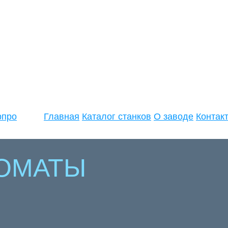
рпро
Главная
Каталог станков
О заводе
Контак
ТОМАТЫ