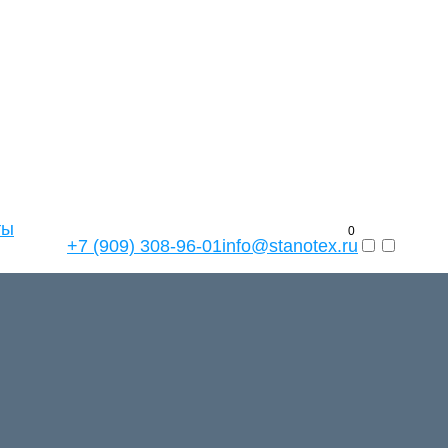
ты
0
+7 (909) 308-96-01
info@stanotex.ru