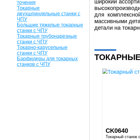
широкий ассорти
точения
высокопроизводи
Токарные
двухшпиндельные станки с
для комплексно
ЧПУ
массивными дета
Большие тяжелые токарные
детали на токарн
станки с ЧПУ
Токарные трубонарезные
станки с ЧПУ
Токарно-карусельные
станки с ЧПУ
ТОКАРНЫЕ
Барфидеры для токарных
станков с ЧПУ
CK0640
Токарный станок 