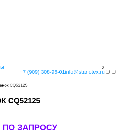
ты
0
+7 (909) 308-96-01
info@stanotex.ru
танок CQ52125
К CQ52125
 ПО ЗАПРОСУ