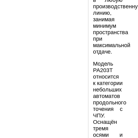
в любую
производственн
линию,
занимая
минимум
пространства
при
максимальной
отдаче.
Модель
PA203T
относится
к категории
небольших
автоматов
продольного
точения с
ЧПУ.
Оснащён
тремя
осями и