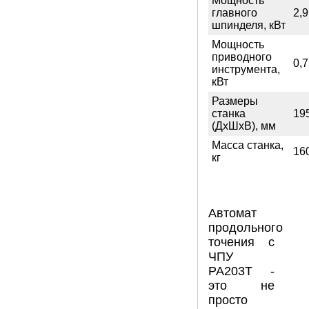
Мощность
главного
2,9
шпинделя, кВт
Мощность
приводного
0,
инструмента,
кВт
Размеры
станка
19
(ДхШхВ), мм
Масса станка,
16
кг
Автомат
продольного
точения с
ЧПУ
PA203T -
это не
просто