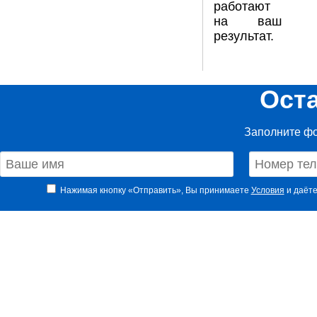
работают
на ваш
результат.
Ост
Заполните фо
Нажимая кнопку «Отправить», Вы принимаете
Условия
и даёте