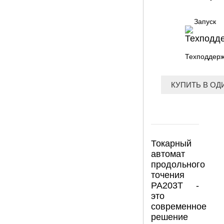
Запуск
Техподдер
КУПИТЬ В ОД
Токарный
автомат
продольного
точения
PA203T -
это
современное
решение