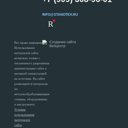
INFO@STANOTEX.RU
R
Создание сайта
Все права защищены.
Вебцентр
Использование
материалов сайта
возможно только с
письменного разрешения
администрации сайта и
активной гиперссылкой
на источник. На сайте
размещаются материалы
по
металлообрабатывающим
станкам, оборудованию
и инструменту.
Условия
использования
материалов
сайта