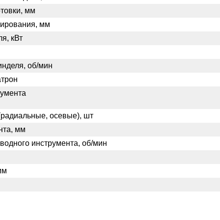
отовки, мм
нирования, мм
я, кВт
инделя, об/мин
атрон
румента
радиальные, осевые), шт
нта, мм
иводного инструмента, об/мин
мм