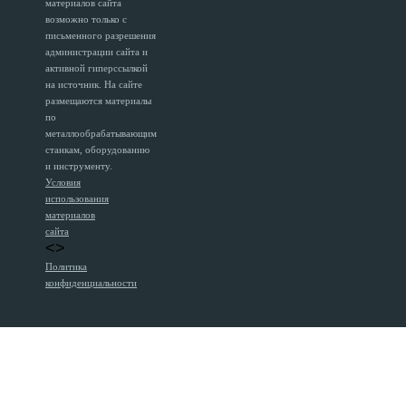
материалов сайта
возможно только с
письменного разрешения
администрации сайта и
активной гиперссылкой
на источник. На сайте
размещаются материалы
по
металлообрабатывающим
станкам, оборудованию
и инструменту.
Условия
использования
материалов
сайта
<>
Политика
конфиденциальности