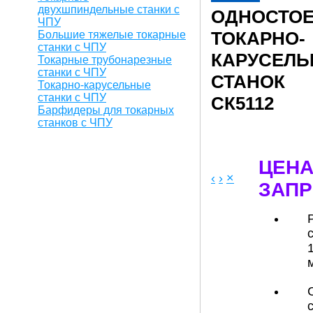
двухшпиндельные станки с
ОДНОСТО
ЧПУ
ТОКАРНО-
Большие тяжелые токарные
станки с ЧПУ
КАРУСЕЛ
Токарные трубонарезные
станки с ЧПУ
СТАНОК
Токарно-карусельные
станки с ЧПУ
СК5112
Барфидеры для токарных
станков с ЧПУ
ЦЕНА
‹
›
×
ЗАПР