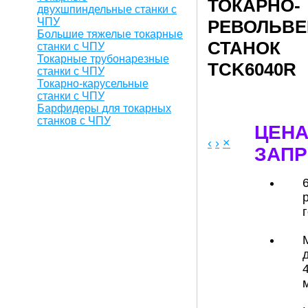
ТОКАРНО-
двухшпиндельные станки с
ЧПУ
РЕВОЛЬВ
Большие тяжелые токарные
СТАНОК
станки с ЧПУ
Токарные трубонарезные
TCK6040R
станки с ЧПУ
Токарно-карусельные
станки с ЧПУ
Барфидеры для токарных
станков с ЧПУ
ЦЕНА
‹
›
×
ЗАПР
6