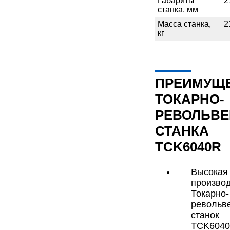
Габариты
2
станка, мм
Масса станка,
2
кг
ПРЕИМУЩ
ТОКАРНО-
РЕВОЛЬВЕ
СТАНКА
TCK6040R
Высокая
производ
Токарно-
револьв
станок
TCK604