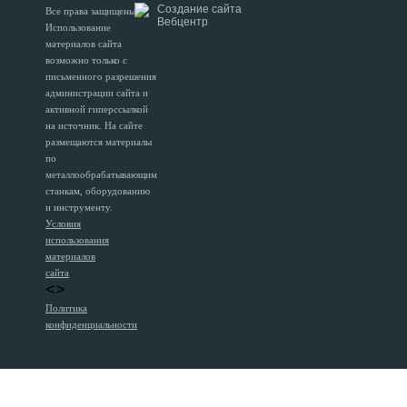
Создание сайта
Все права защищены.
Вебцентр
Использование
материалов сайта
возможно только с
письменного разрешения
администрации сайта и
активной гиперссылкой
на источник. На сайте
размещаются материалы
по
металлообрабатывающим
станкам, оборудованию
и инструменту.
Условия
использования
материалов
сайта
<>
Политика
конфиденциальности