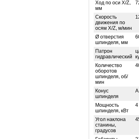
Ход по оси X/Z,
7
мм
Скорость
1
движения по
осям X/Z, м/мин
Ø отверстия
6
шпинделя, мм
Патрон
ц
гидравлический
к
Количество
4
оборотов
шпинделя, об/
мин
Конус
A
шпинделя
Мощность
4
шпинделя, кВт
Угол наклона
4
станины,
градусов