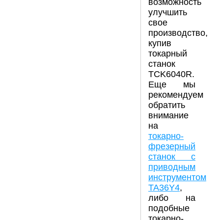
возможность
улучшить
свое
производство,
купив
токарный
станок
TCK6040R.
Еще мы
рекомендуем
обратить
внимание
на
токарно-
фрезерный
станок с
приводным
инструментом
ТА36Y4
,
либо на
подобные
токарно-