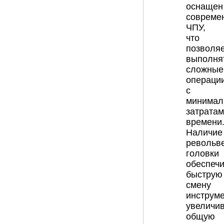
оснащен
совреме
ЧПУ,
что
позволя
выполня
сложные
операци
с
минимал
затрата
времени
Наличие
револьв
головки
обеспечи
быструю
смену
инструме
увеличи
общую