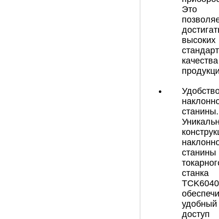
Это
позволя
достигат
высоких
стандар
качества
продукци
Удобств
наклонн
станины.
Уникаль
конструк
наклонн
станины
токарног
станка
TCK604
обеспечи
удобный
доступ