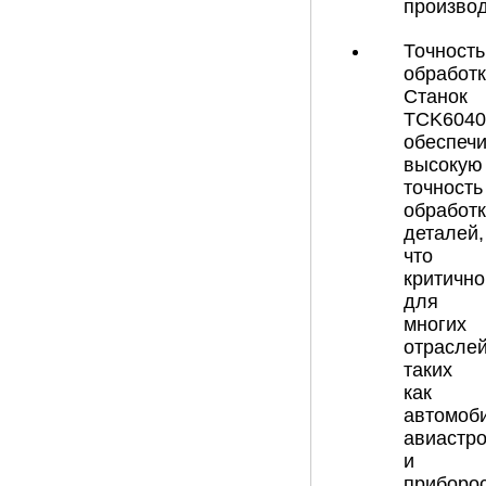
производ
Точность
обработк
Станок
TCK604
обеспечи
высокую
точность
обработ
деталей,
что
критично
для
многих
отраслей
таких
как
автомоб
авиастр
и
приборос