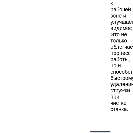
к
рабочей
зоне и
улучшае
видимост
Это не
только
облегчае
процесс
работы,
но и
способст
быстром
удалени
стружки
при
чистке
станка.